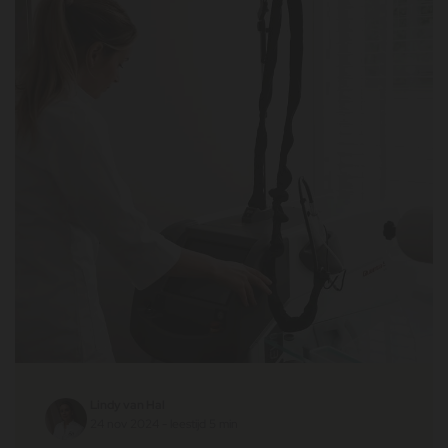
Lindy van Hal
24 nov 2024 - leestijd 5 min