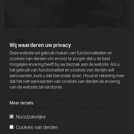
Lindy van Hal
Wij waarderen uw privacy
8 okt 2024 - leestijd 2 min
Deze website wil gebruik maken van functionaliteiten en
cookies van derden om ervoor te zorgen dat u de best
“De week van de Huidtherapie”
mogelijke ervaring heeft bij uw bezoek aan de website. Als u
het gebruik van functionaliteit en cookies van derden wilt
Deze week is het "de week van de
aanvaarden, kunt u dat hieronder doen. Houd er rekening mee
dat het niet aanvaarden van cookies van derden de ervaring
Huidtherapie". Een week waarin
van de website zal verstoren.
huidtherapeuten laten zien waar ze goed in
zijn, in deze blog lees je wat Huidtherapie
Meer details
precies is, welke behandelingen er bestaan
en waarom het de sleutel naar een gezonde
Noodzakelijke
huid is.
Cookies van derden