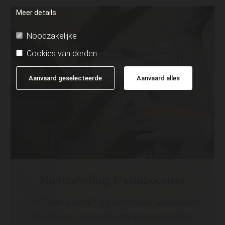
Meer details
Noodzakelijke
Cookies van derden
Aanvaard geselecteerde
Aanvaard alles
Microneedling & skinboosters
De Dermapen 4™ is momenteel wereldwijd
het meest geavanceerde microneedling