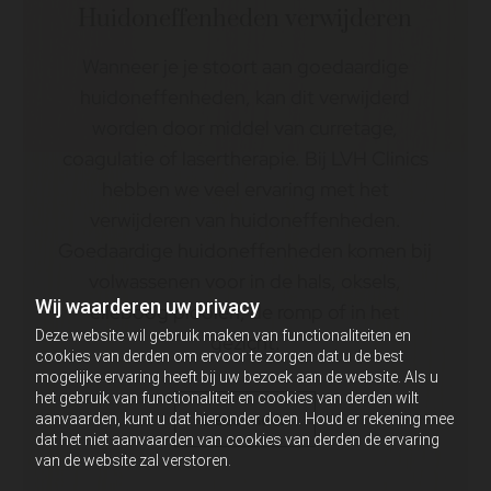
Huidoneffenheden verwijderen
Wanneer je je stoort aan goedaardige
huidoneffenheden, kan dit verwijderd
worden door middel van curretage,
coagulatie of lasertherapie. Bij LVH Clinics
hebben we veel ervaring met het
verwijderen van huidoneffenheden.
Goedaardige huidoneffenheden komen bij
volwassenen voor in de hals, oksels,
Wij waarderen uw privacy
elleboog plooien, de romp of in het
Deze website wil gebruik maken van functionaliteiten en
gezicht.
cookies van derden om ervoor te zorgen dat u de best
mogelijke ervaring heeft bij uw bezoek aan de website. Als u
het gebruik van functionaliteit en cookies van derden wilt
Lees meer
aanvaarden, kunt u dat hieronder doen. Houd er rekening mee
dat het niet aanvaarden van cookies van derden de ervaring
van de website zal verstoren.