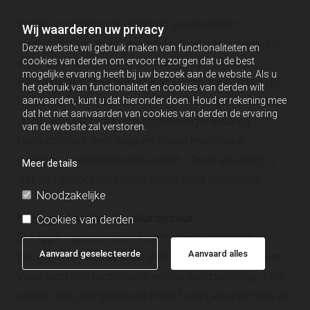
Er zijn verschillende merken gecrosslinkt
Wij waarderen uw privacy
hyaluronzuur op de markt. Het grootste verschil
Deze website wil gebruik maken van functionaliteiten en
zit in de mate van crosslinking. Hoe minder
cookies van derden om ervoor te zorgen dat u de best
mogelijke ervaring heeft bij uw bezoek aan de website. Als u
gecrosslinkt, hoe korter het zichtbaar blijft in de
het gebruik van functionaliteit en cookies van derden wilt
huid. Wij werken in de kliniek met Juvederm dat
aanvaarden, kunt u dat hieronder doen. Houd er rekening mee
dat het niet aanvaarden van cookies van derden de ervaring
gebruikmaakt van een technologie waarbij
van de website zal verstoren.
hyaluronzuur met laag en hoog moleculair
gewicht gecombineerd wordt. Onze ervaring is
Meer details
dat het effect van deze fillers lang aanhoudt.
Noodzakelijke
Niet-gecrosslinkt hyaluronzuur
Cookies van derden
Dit type hyaluronzuur heeft geen chemische
Aanvaard geselecteerde
Aanvaard alles
bruggen en wordt vaak gebruikt in skinboosters
voor subtiele hydratatie en huidverbetering. Het
wordt ook geïnjecteerd in de huid (via injecties of