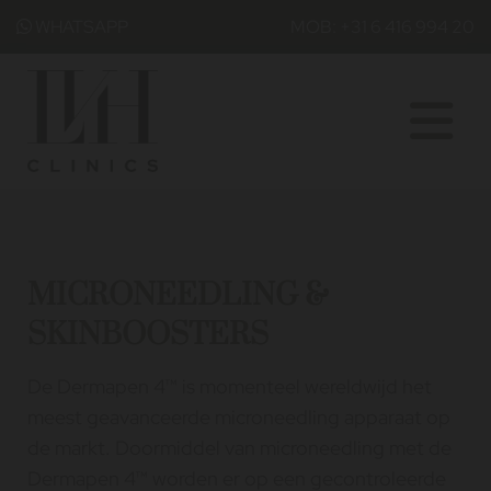
WHATSAPP
MOB: +31 6 416 994 20

MICRONEEDLING &
SKINBOOSTERS
De Dermapen 4™ is momenteel wereldwijd het
meest geavanceerde microneedling apparaat op
de markt. Doormiddel van microneedling met de
Dermapen 4™ worden er op een gecontroleerde