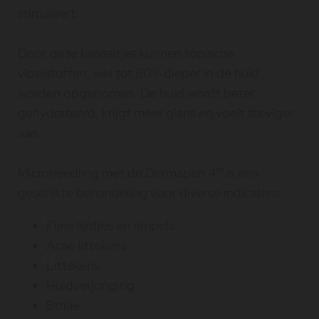
stimuleert.
Door deze kanaaltjes kunnen topische
vloeistoffen, wel tot 80% dieper in de huid
worden opgenomen. De huid wordt beter
gehydrateerd, krijgt meer glans en voelt steviger
aan.
Microneedling met de Dermapen 4™ is een
geschikte behandeling voor diverse indicaties:
Fijne lijntjes en rimpels
Acne littekens
Littekens
Huidverjonging
Striae