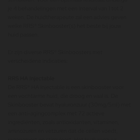
je 4 behandelingen met een interval van 1 tot 2
weken. De huidtherapeute zal een advies geven
welke RRS® Skinbooster(s) het beste bij jouw
huid passen.
Er zijn diverse RRS® Skinboosters met
verscheidene indicaties:
RRS HA Injectable
De RRS® HA Injectable is een skinbooster voor
een vochtarme huid, die droog en vaal is. De
Skinbooster bevat hyaluronzuur (30mg/5ml) met
een anti-agingcomplex met 72 actieve
ingrediënten, zoals antioxidanten, vitaminen,
aminozuren en vetzuren dat de cellen voedt,
regenereert en stimuleert. Het hyaluronzuur