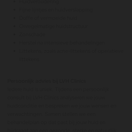
Huidveroudering
Fijne lijntjes en huidverslapping
Doffe of vermoeide huid
Onregelmatige huidstructuur
Zonschade
Herstel na intensieve behandelingen
Littekens, zoals acne-littekens of operatieve
littekens
Persoonlijk advies bij LVH Clinics
Iedere huid is uniek. Tijdens een persoonlijk
consult bij LVH Clinics analyseren we jouw
huidconditie en bespreken we jouw wensen en
verwachtingen. Samen stellen we een
behandelplan op dat past bij jouw huid en
bijdraagt aan een gezonde, sterke en natuurlijk