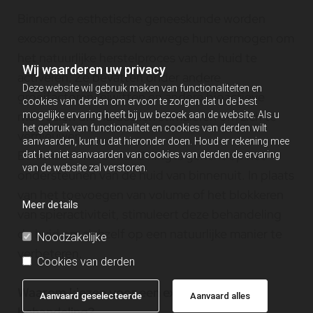
Binnen de esthetische geneeskunde worden
exosomen toegepast vanwege hun vermogen om
het natuurlijke herstelproces van de huid te
Wij waarderen uw privacy
activeren. Ze bevatten onder andere
Deze website wil gebruik maken van functionaliteiten en
groeifactoren, eiwitten en andere bioactieve
cookies van derden om ervoor te zorgen dat u de best
moleculen die huidcellen stimuleren om zich te
mogelijke ervaring heeft bij uw bezoek aan de website. Als u
het gebruik van functionaliteit en cookies van derden wilt
vernieuwen.
aanvaarden, kunt u dat hieronder doen. Houd er rekening mee
Een exosomen behandeling is gericht op het
dat het niet aanvaarden van cookies van derden de ervaring
van de website zal verstoren.
ondersteunen van de huid van binnenuit. In plaats
van het toevoegen van volume of het blokkeren
Meer details
van spieractiviteit, stimuleert deze behandeling
de huid om zichzelf op een natuurlijke manier te
Noodzakelijke
verbeteren.
Cookies van derden
Waarom kiezen voor een exosomen
Aanvaard geselecteerde
Aanvaard alles
behandeling?