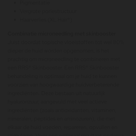
Pigmentatie
Vergrote poriestructuur
Haarverlies (XL Hair®)
Combinatie microneedling met skinbooster
Juist doordat topische vloeistoffen tot wel 80%
dieper de huid worden opgenomen, is het
prachtig om microneedling te combineren met
een RRS® Skinbooster. Een RRS® Skinbooster
behandeling is optimaal om je huid te kunnen
voorzien van hoogwaardige huidverbeterende
ingrediënten. Deze bestaan uit natuurlijk
hyaluronzuur, aangevuld met veel actieve
ingrediënten (zoals antioxidanten, vitaminen,
mineralen, peptides en aminozuren), die met
elkaar de huid voeden, repareren, opvullen en
stimuleren. Voor een optimaal resultaat onderga